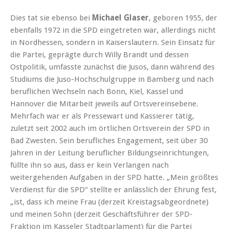
Dies tat sie ebenso bei
Michael Glaser
, geboren 1955, der
ebenfalls 1972 in die SPD eingetreten war, allerdings nicht
in Nordhessen, sondern in Kaiserslautern. Sein Einsatz für
die Partei, geprägte durch Willy Brandt und dessen
Ostpolitik, umfasste zunächst die Jusos, dann während des
Studiums die Juso-Hochschulgruppe in Bamberg und nach
beruflichen Wechseln nach Bonn, Kiel, Kassel und
Hannover die Mitarbeit jeweils auf Ortsvereinsebene.
Mehrfach war er als Pressewart und Kassierer tätig,
zuletzt seit 2002 auch im örtlichen Ortsverein der SPD in
Bad Zwesten. Sein berufliches Engagement, seit über 30
Jahren in der Leitung beruflicher Bildungseinrichtungen,
füllte ihn so aus, dass er kein Verlangen nach
weitergehenden Aufgaben in der SPD hatte. „Mein größtes
Verdienst für die SPD“ stellte er anlässlich der Ehrung fest,
„ist, dass ich meine Frau (derzeit Kreistagsabgeordnete)
und meinen Sohn (derzeit Geschäftsführer der SPD-
Fraktion im Kasseler Stadtparlament) für die Partei