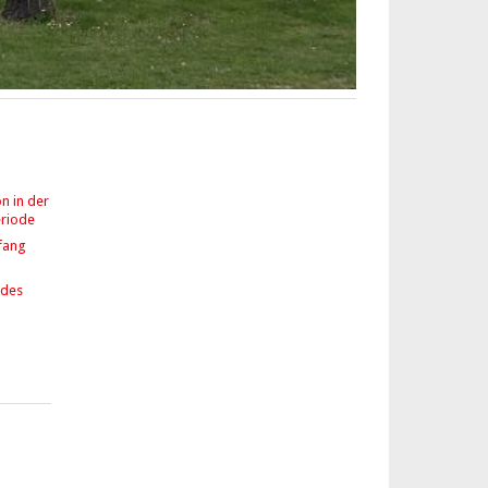
n in der
riode
fang
 des